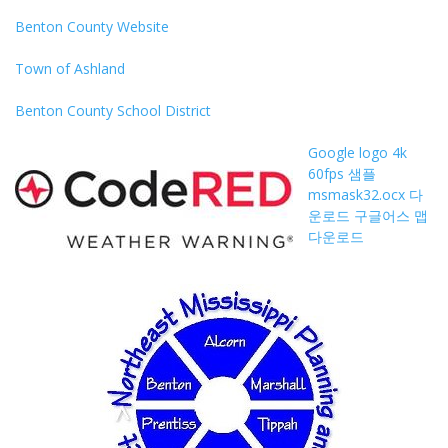
Benton County Website
Town of Ashland
Benton County School District
Google logo
4k
60fps 샘플
msmask32.ocx 다
운로드
구글어스 맵
다운로드